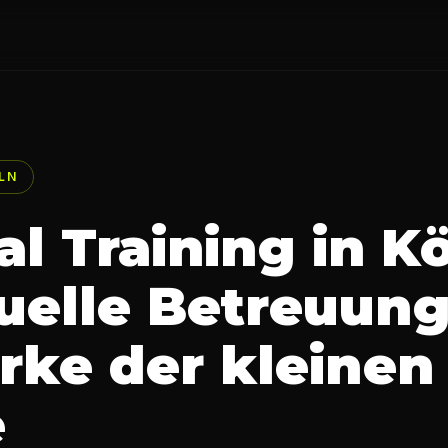
LN
l Training in Kö
duelle Betreuung
ärke der kleinen
e