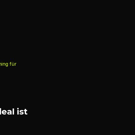
ning für
eal ist