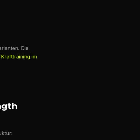
rianten. Die
r
Krafttraining im
ngth
uktur: