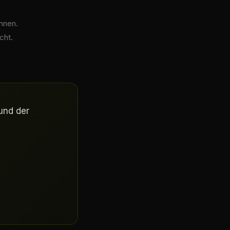
innen.
cht.
 und der