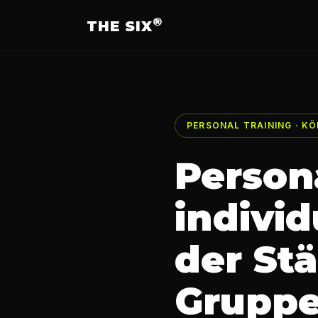
®
THE SIX
PERSONAL TRAINING · KÖ
Persona
indivi
der St
Grupp